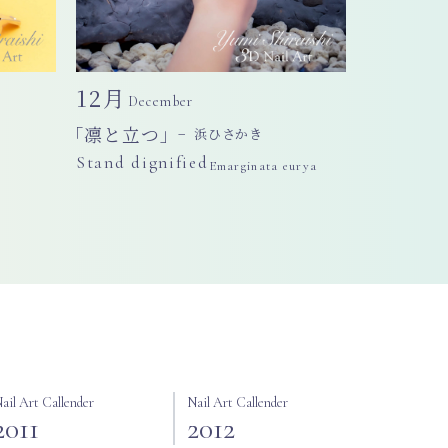
12月
December
「凛と立つ」
− 浜ひさかき
Stand dignified
Emarginata eurya
ail Art Callender
Nail Art Callender
2011
2012