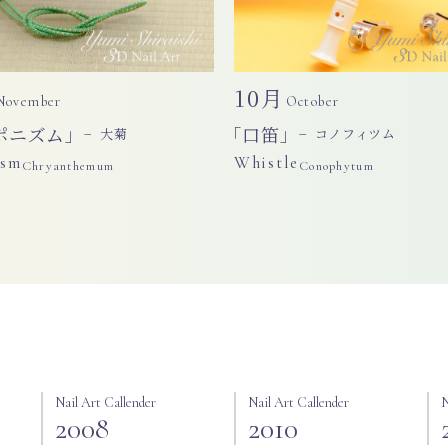
10月
November
October
ポニズム」
「口笛」
− 大菊
− コノフィツム
ism
Whistle
Chryanthemum
Conophytum
Nail Art Callender
Nail Art Callender
N
2008
2010