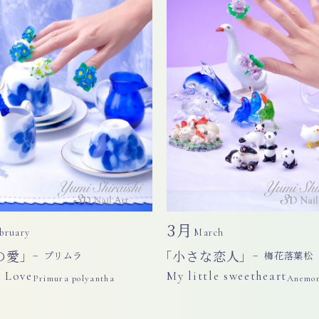
3月
bruary
March
の愛」
「小さな恋人」
− プリムラ
− 梅花落葉松
 Love
My little sweetheart
Primura polyantha
Anemon