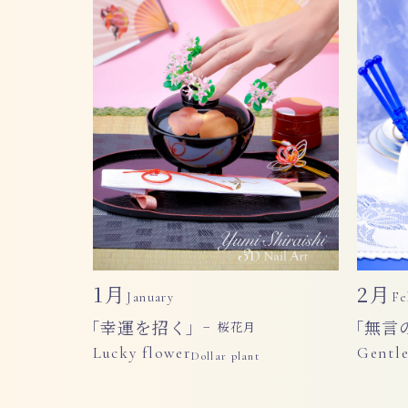
1月
2月
January
Fe
「幸運を招く」
「無言
− 桜花月
Lucky flower
Gentle
Dollar plant