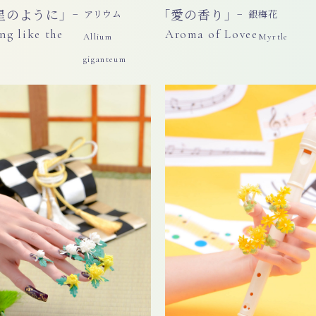
星のように」
「愛の香り」
− アリウム
− 銀梅花
ng like the
Aroma of Lovee
Allium
Myrtle
giganteum