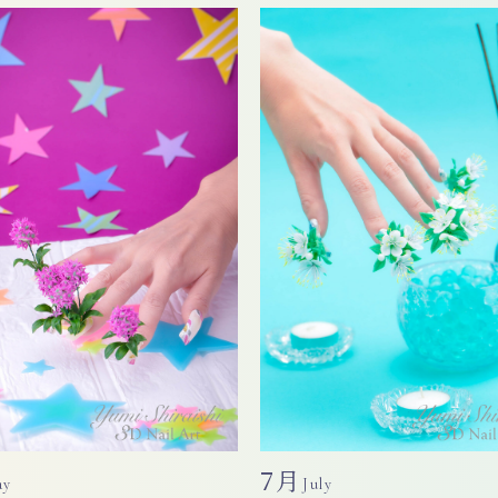
7月
ay
July