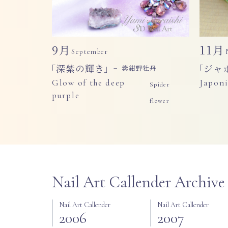
9月
11月
September
「深紫の輝き」
「ジャ
− 紫紺野牡丹
Glow of the deep
Japon
Spider
purple
flower
Nail Art Callender Archive
Nail Art Callender
Nail Art Callender
2006
2007