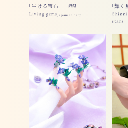
「生ける宝石」
「輝く
− 錦鯉
Living gems
Shinni
Japanese carp
stars