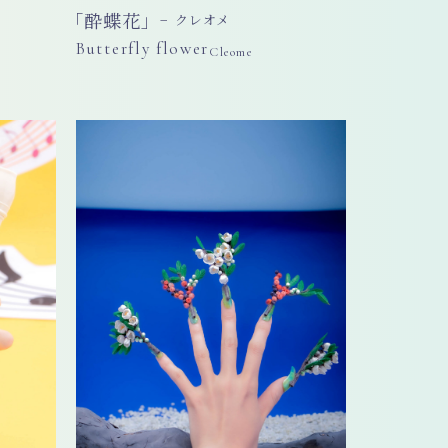
「酔蝶花」
− クレオメ
Butterfly flower
Cleome