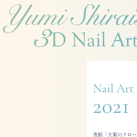
内
容
を
ス
キ
ッ
プ
Nail Art
2021
表紙「大菊のクロー