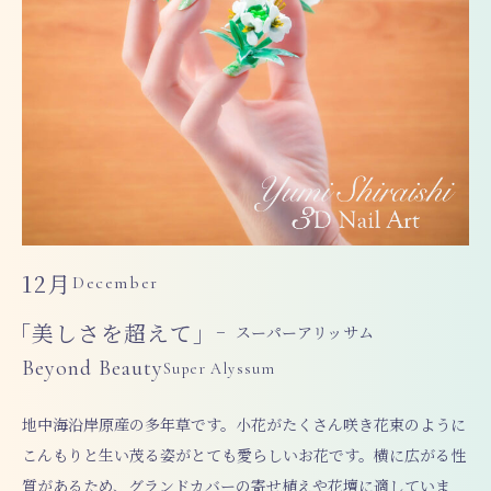
12月
December
「美しさを超えて」
− スーパーアリッサム
Beyond Beauty
Super Alyssum
地中海沿岸原産の多年草です。小花がたくさん咲き花束のように
こんもりと生い茂る姿がとても愛らしいお花です。横に広がる性
質があるため、グランドカバーの寄せ植えや花壇に適していま