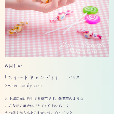
6月
June
「スイートキャンディ」
− イベリス
Sweet candy
Iberis
地中海沿岸に自生する草花です。紫陽花のような
小さな花の集合体でとてもかわいらしく
かつ華やかさもあるお花です。白～ピンク