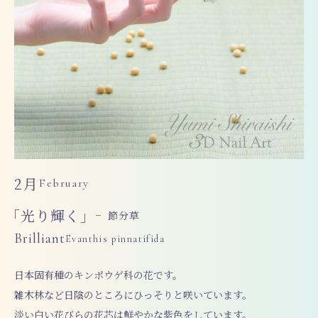
2月
February
「光り輝く」
− 節分草
Brilliant
Evanthis pinnatifida
日本固有種のキンポウゲ科の花です。
雑木林など日陰のところにひっそりと咲いています。
淡い白い花びらの花芯は鮮やかな紫色をしています。