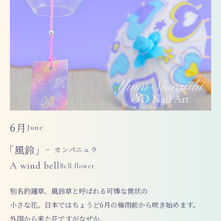
6月
June
「風鈴」
− カンパニュラ
A wind bell
Bell flower
別名釣鐘草、風鈴草と呼ばれる可憐な筒状の
小さな花。日本ではちょうど6月の梅雨前から咲き始めます。
外国から来た花ですがなぜか、