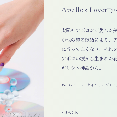
Apollo's Lover
Hya
太陽神アポロンが愛した
が他の神の嫉妬により、
に当って亡くなり、それ
アポロの涙から生まれた
ギリシャ神話から。
ネイルアート：ネイルテープ＋ア
Prev
BACK