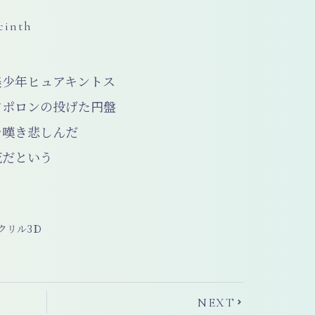
cinth
美少年ヒュアキントス
アポロンの投げた円盤
を嘆き悲しんだ
花だという
クリル3Ｄ
Next
NEXT