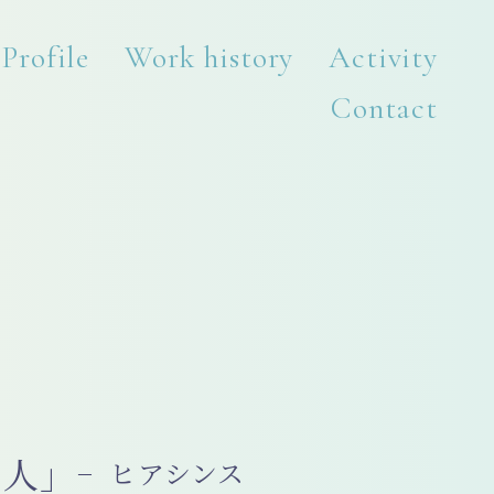
Profile
Work history
Activity
Contact
恋人」
− ヒアシンス