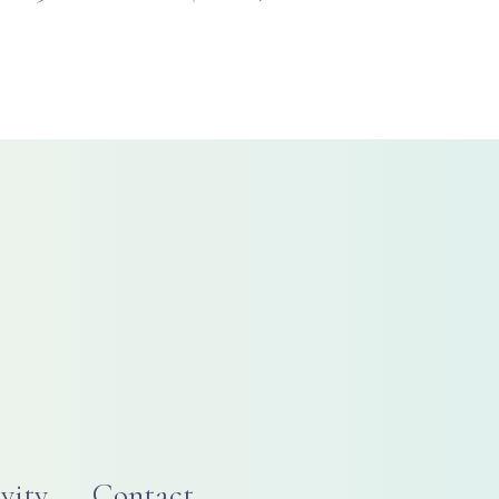
vity
Contact