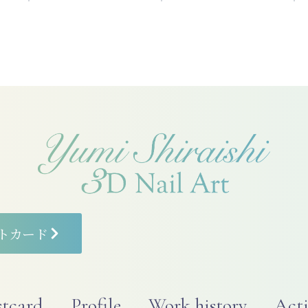
トカード
stcard
Profile
Work history
Acti